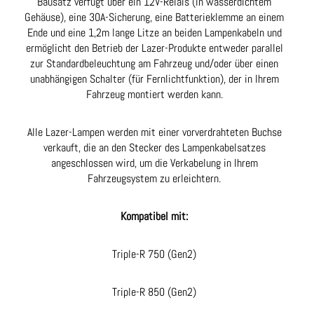
Bausatz verfügt über ein 12V-Relais (in wasserdichtem
Gehäuse), eine 30A-Sicherung, eine Batterieklemme an einem
Ende und eine 1,2m lange Litze an beiden Lampenkabeln und
ermöglicht den Betrieb der Lazer-Produkte entweder parallel
zur Standardbeleuchtung am Fahrzeug und/oder über einen
unabhängigen Schalter (für Fernlichtfunktion), der in Ihrem
Fahrzeug montiert werden kann.
Alle Lazer-Lampen werden mit einer vorverdrahteten Buchse
verkauft, die an den Stecker des Lampenkabelsatzes
angeschlossen wird, um die Verkabelung in Ihrem
Fahrzeugsystem zu erleichtern.
Kompatibel mit:
Triple-R 750 (Gen2)
Triple-R 850 (Gen2)