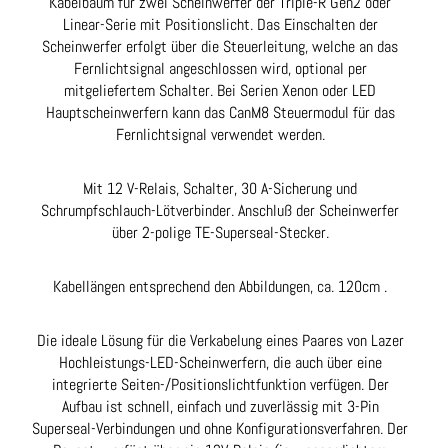
Kabelbaum für zwei Scheinwerfer der Triple-R Gen2 oder
Linear-Serie mit Positionslicht. Das Einschalten der
Scheinwerfer erfolgt über die Steuerleitung, welche an das
Fernlichtsignal angeschlossen wird, optional per
mitgeliefertem Schalter. Bei Serien Xenon oder LED
Hauptscheinwerfern kann das CanM8 Steuermodul für das
Fernlichtsignal verwendet werden.
Mit 12 V-Relais, Schalter, 30 A-Sicherung und
Schrumpfschlauch-Lötverbinder. Anschluß der Scheinwerfer
über 2-polige TE-Superseal-Stecker.
Kabellängen entsprechend den Abbildungen, ca. 120cm .
Die ideale Lösung für die Verkabelung eines Paares von Lazer
Hochleistungs-LED-Scheinwerfern, die auch über eine
integrierte Seiten-/Positionslichtfunktion verfügen. Der
Aufbau ist schnell, einfach und zuverlässig mit 3-Pin
Superseal-Verbindungen und ohne Konfigurationsverfahren. Der