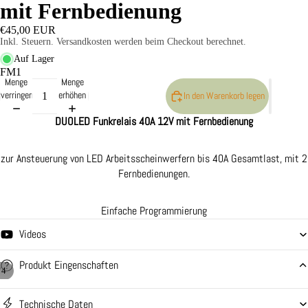
mit Fernbedienung
Kabelsätze
€45,00 EUR
LAZER L
Inkl. Steuern. Versandkosten werden beim Checkout berechnet.
Zubehör -
Auf Lager
Neoprencov
FM1
Menge
Menge
Vorsatzlins
verringern
erhöhen
In den Warenkorb legen
DUOLED Funkrelais 40A 12V mit Fernbedienung
zur Ansteuerung von LED Arbeitsscheinwerfern bis 40A Gesamtlast, mit 2
Fernbedienungen.
Einfache Programmierung
Videos
Produkt Eingenschaften
/
4
Technische Daten