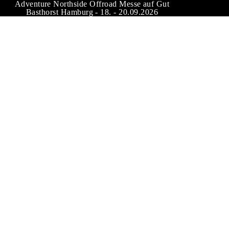
Adventure Northside Offroad Messe auf Gut
Basthorst Hamburg - 18. - 20.09.2026