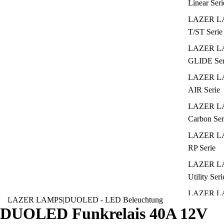
Linear Seri
LAZER L
T/ST Serie
LAZER L
GLIDE Ser
LAZER L
AIR Serie
LAZER L
Carbon Ser
LAZER L
RP Serie
LAZER L
Utility Seri
LAZER L
LAZER LAMPS
|
DUOLED - LED Beleuchtung
Montagezu
DUOLED Funkrelais 40A 12V
LAZER L