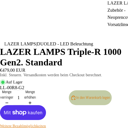
LAZER L
Zubehör -
Neoprencov
Vorsatzlins
LAZER LAMPS
|
DUOLED - LED Beleuchtung
LAZER LAMPS Triple-R 1000
Gen2. Standard
€479,00 EUR
Inkl. Steuern. Versandkosten werden beim Checkout berechnet.
Auf Lager
LL-00R8-G2
Menge
Menge
verringern
erhöhen
In den Warenkorb legen
Weitere Bezahlmöglichkeiten