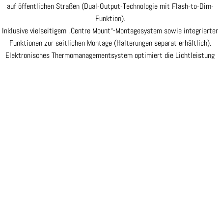
auf öffentlichen Straßen (Dual-Output-Technologie mit Flash-to-Dim-
Funktion).
Inklusive vielseitigem „Centre Mount“-Montagesystem sowie integrierter
Funktionen zur seitlichen Montage (Halterungen separat erhältlich).
Elektronisches Thermomanagementsystem optimiert die Lichtleistung
und trägt zur Verlängerung der Lebensdauer der LEDs bei.
Anodische Vorbehandlung und Pulverbeschichtung in Automotive-Qualität
für optimalen Schutz vor Korrosion und chemischen Einflüssen.
€479,00 EUR
CAE-optimierter Kühlkörper sorgt für verbesserte thermische
Eigenschaften.
Schutz vor Überspannung und Verpolung.
„Unzerbrechliche“ Polycarbonat-Linse mit Hardcoat-Beschichtung.
UNECE-zugelassen gemäß Reg 10.
IP68-zertifiziert – vollständig wasserdicht.
Technische Daten
Lieferumfang