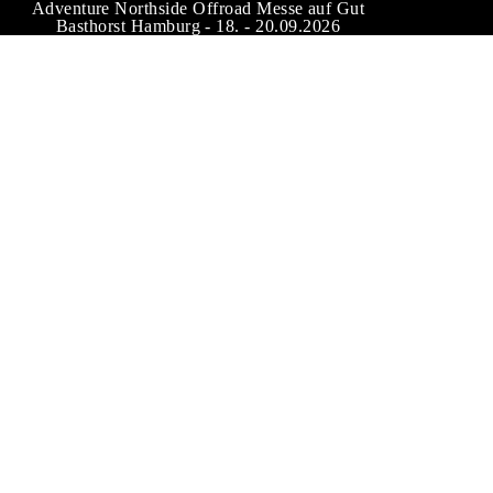
Adventure Northside Offroad Messe auf Gut
Basthorst Hamburg - 18. - 20.09.2026