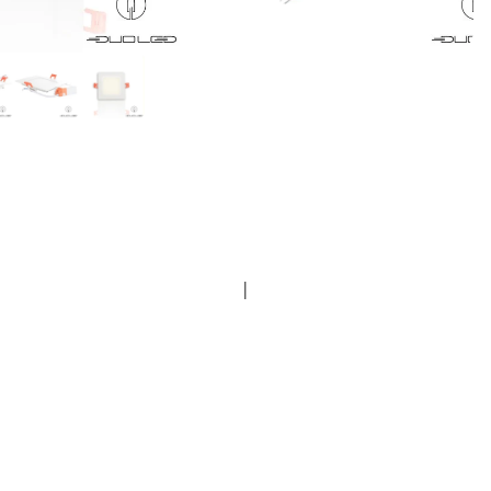
LAZER LAMPS Zubehör - Neoprencover -
Vorsatzlinsen
|