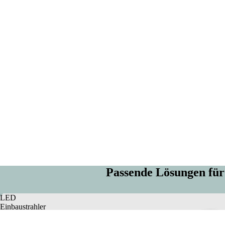
Passende Lösungen für
LED
Einbaustrahler
rund
Ф125mm