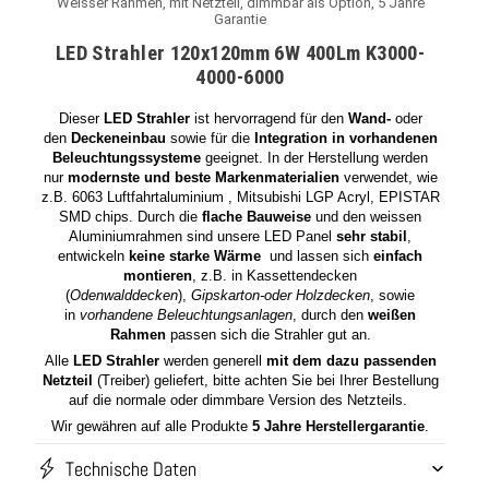
Weisser Rahmen, mit Netzteil, dimmbar als Option, 5 Jahre
Garantie
LED Strahler 120x120mm 6W 400Lm K3000-
4000-6000
Dieser
LED Strahler
ist hervorragend für den
Wand-
oder
den
Deckeneinbau
sowie für die
Integration in vorhandenen
Beleuchtungssysteme
geeignet. In der Herstellung werden
nur
modernste und beste Markenmaterialien
verwendet, wie
z.B. 6063 Luftfahrtaluminium , Mitsubishi LGP Acryl, EPISTAR
SMD chips. Durch die
flache Bauweise
und den weissen
Aluminiumrahmen sind unsere LED Panel
sehr stabil
,
entwickeln
keine starke Wärme
und lassen sich
einfach
montieren
, z.B. in Kassettendecken
(
Odenwalddecken
),
Gipskarton-oder Holzdecken
, sowie
in
vorhandene Beleuchtungsanlagen
, durch den
weißen
Rahmen
passen sich die Strahler gut an.
Alle
LED Strahler
werden generell
mit dem dazu passenden
Netzteil
(Treiber) geliefert, bitte achten Sie bei Ihrer Bestellung
auf die normale oder dimmbare Version des Netzteils.
Wir gewähren auf alle Produkte
5 Jahre Herstellergarantie
.
Technische Daten