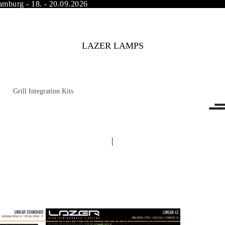
amburg - 18. - 20.09.2026
LAZER LAMPS
Grill Integration Kits
FORD
Dodge RAM
FIAT
INEOS Grenadier
|
Land Rover
Subaru
MAN
Opel
Mercedes Benz
Peugeot
Mitsubishi
Citroen
Nissan
Isuzu
DUOLED - LED Beleuchtung
Toyota