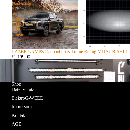
Dachanbau
Kit
ohne
Reling
MITSUBISHI
L200
Linear
42
LAZER LAMPS Dachanbau Kit ohne Reling MITSUBISHI L20
€1.199,00
Shop
Datenschutz
ElektroG-WEEE
Impressum
Kontakt
AGB