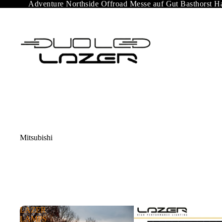
Adventure Northside Offroad Messe auf Gut Basthorst H
Mitsubishi
LAZER
LAMPS