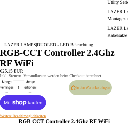
Utility Seri
LAZER L
Montagezu
LAZER L
Kabelsätze
LAZER LAMPS
|
DUOLED - LED Beleuchtung
LAZER L
RGB-CCT Controller 2.4Ghz
Zubehör -
Neoprencov
RF WiFi
Vorsatzlins
€25,15 EUR
Inkl. Steuern. Versandkosten werden beim Checkout berechnet.
Menge
Menge
verringern
erhöhen
In den Warenkorb legen
Weitere Bezahlmöglichkeiten
RGB-CCT Controller 2.4Ghz RF WiFi