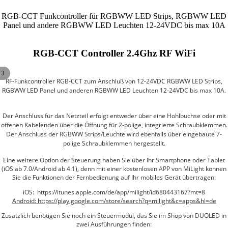
RGB-CCT Funkcontroller für RGBWW LED Strips, RGBWW LED
Panel und andere RGBWW LED Leuchten 12-24VDC bis max 10A
RGB-CCT Controller 2.4Ghz RF WiFi
/
3
RF-Funkcontroller RGB-CCT zum Anschluß von 12-24VDC RGBWW LED Strips,
RGBWW LED Panel und anderen RGBWW LED Leuchten 12-24VDC bis max 10A.
Der Anschluss für das Netzteil erfolgt entweder über eine Hohlbuchse oder mit
offenen Kabelenden über die Öffnung für 2-polige, integrierte Schraubklemmen.
Der Anschluss der RGBWW Strips/Leuchte wird ebenfalls über eingebaute 7-
polige Schraubklemmen hergestellt.
Eine weitere Option der Steuerung haben Sie über Ihr Smartphone oder Tablet
(iOS ab 7.0/Android ab 4.1), denn mit einer kostenlosen APP von MiLight können
Sie die Funktionen der Fernbedienung auf Ihr mobiles Gerät übertragen:
iOS:
https://itunes.apple.com/de/app/milight/id680443167?mt=8
Android:
https://play.google.com/store/search?q=milight&c=apps&hl=de
Zusätzlich benötigen Sie noch ein Steuermodul, das Sie im Shop von DUOLED in
zwei Ausführungen finden: