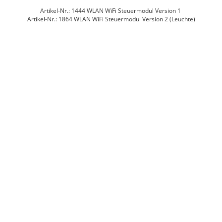
Artikel-Nr.: 1444 WLAN WiFi Steuermodul Version 1
Artikel-Nr.: 1864 WLAN WiFi Steuermodul Version 2 (Leuchte)
Von den Steuerfunktionen her können beide Versionen dasselbe, sie haben nur
unterschiedliches Aussehen. Version 2 könnte für eine Tischleuchte gehalten
werden, aber das ist nur eine dekorative Nebenfunktion.
€25,15 EUR
Technische Daten
Anhänge
Versand und Rückgabe
- DUOLED -
Wir gewähren auf alle Produkte
hervorragende Qualität
5 Jahre Herstellergarantie
.
günstige Preise
|