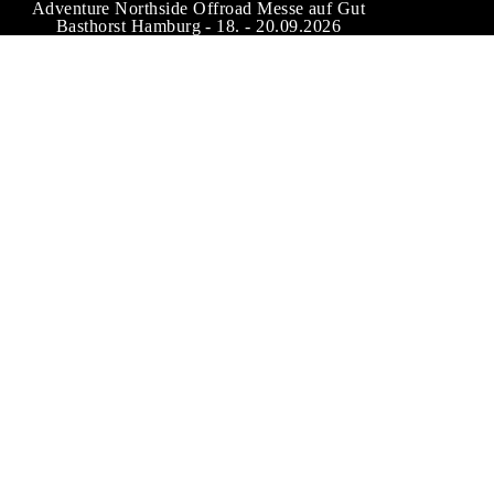
Adventure Northside Offroad Messe auf Gut
Basthorst Hamburg - 18. - 20.09.2026