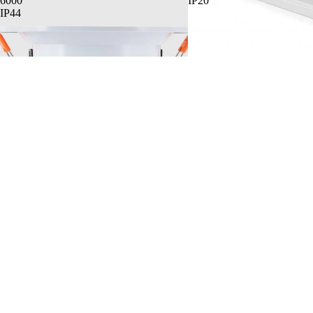
6000
IP20
IP44
LED Röhren Fassung Halter
150cm IP20
€5,00 EUR
€15,73
LED Einbaustrahler rund Ф125mm 10W
K3000-4000-6000 IP44
€26,90