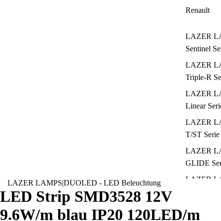
Renault
LAZER L
Sentinel Se
LAZER L
Triple-R Se
LAZER L
Linear Seri
LAZER L
T/ST Serie
LAZER L
GLIDE Ser
LAZER L
LAZER LAMPS
|
DUOLED - LED Beleuchtung
LED Strip SMD3528 12V
AIR Serie
LAZER L
9.6W/m blau IP20 120LED/m
Carbon Ser