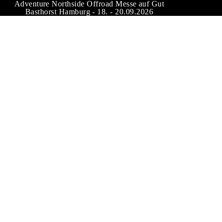
Adventure Northside Offroad Messe auf Gut
Basthorst Hamburg - 18. - 20.09.2026