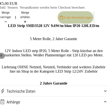
€5,00 EUR
LAZER L
Inkl. Steuern. Versandkosten werden beim Checkout berechnet.
Menge
Menge
RP Serie
verringern
erhöhen
In den Warenkorb legen
LAZER L
LED Strip SMD3528 12V 9.6W/m blau IP20 120LED/m
Utility Seri
LAZER L
5 Meter Rolle, 2 Jahre Garantie
Montagezu
LAZER L
12V Indoor LED strip IP20, 5 Meter Rolle - Strip kürzbar an den
markierten Stellen. Weißer Platinenträger mit 120 LED pro Meter.
Kabelsätze
/
8
LAZER L
Lieferung OHNE Netzteil, Netzteil, Verbinder und weiteres Zubehör
Zubehör -
hier im Shop in der Kategorie LED Strip 12/24V Zubehör
Neoprencov
Vorsatzlins
2 Jahre Garantie
Technische Daten
Anhänge