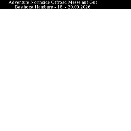
Adventure Northside Offroad Messe auf Gut
Basthorst Hamburg - 18. - 20.09.2026