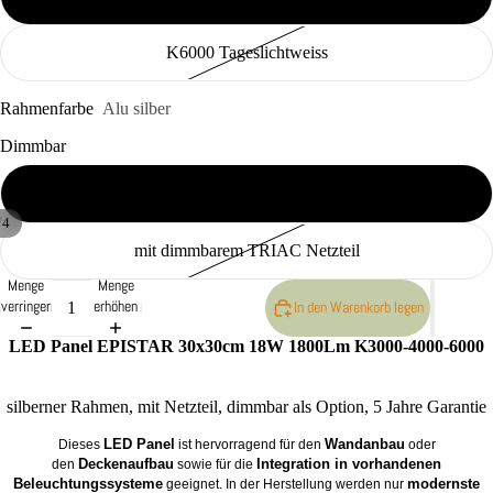
K6000 Tageslichtweiss
Rahmenfarbe
Alu silber
Dimmbar
mit nicht dimmbarem Netzteil
/
4
mit dimmbarem TRIAC Netzteil
Menge
Menge
verringern
erhöhen
In den Warenkorb legen
LED Panel EPISTAR 30x30cm 18W 1800Lm K3000-4000-6000
silberner Rahmen, mit Netzteil, dimmbar als Option, 5 Jahre Garantie
LED Panel
Wandanbau
Dieses
ist hervorragend für den
oder
Deckenaufbau
Integration in vorhandenen
den
sowie für die
Beleuchtungssysteme
modernste
geeignet. In der Herstellung werden nur