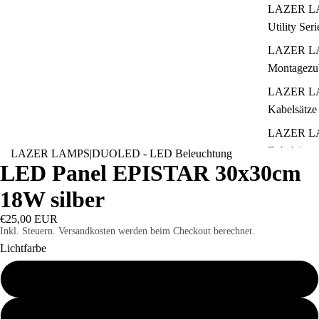
LAZER L
Utility Seri
LAZER L
Montagezu
LAZER L
Kabelsätze
LAZER L
Zubehör -
LAZER LAMPS
|
DUOLED - LED Beleuchtung
LED Panel EPISTAR 30x30cm
Neoprencov
Vorsatzlins
18W silber
€25,00 EUR
Inkl. Steuern. Versandkosten werden beim Checkout berechnet.
Lichtfarbe
K3000 warmweiss
K4000 Neutralweiss