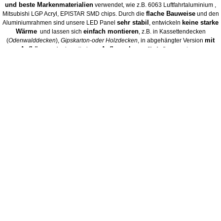
und beste Markenmaterialien
verwendet, wie z.B. 6063 Luftfahrtaluminium ,
flache Bauweise
Mitsubishi LGP Acryl, EPISTAR SMD chips. Durch die
und den
sehr stabil
keine starke
Aluminiumrahmen sind unsere LED Panel
, entwickeln
Wärme
einfach montieren
und lassen sich
, z.B. in Kassettendecken
mit
(
Odenwalddecken
),
Gipskarton-oder Holzdecken
, in abgehängter Version
Aufhängeset
Aufbaurahmen
oder mit einem
für Aufbaumontage.
LED Panel
mit dem dazu passenden Netzteil
Alle
werden generell
(Treiber)
geliefert, bitte achten Sie bei Ihrer Bestellung auf die normale oder dimmbare
Version des Netzteils.
€25,00 EUR
5 Jahre Herstellergarantie
Wir gewähren auf alle Produkte
.
Technische Daten
Anhänge
📄 Datenblatt herunterladen
Versand und Rückgabe
- DUOLED -
Wir gewähren auf alle Produkte