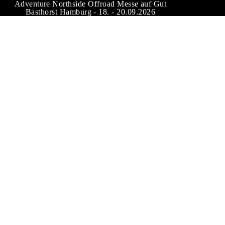
Adventure Northside Offroad Messe auf Gut
Basthorst Hamburg - 18. - 20.09.2026