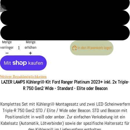
Standard mit Pos.Licht
/
7
Elite
Beacon
Menge
Menge
verringern
erhöhen
In den Warenkorb legen
Weitere Bezahlmöglichkeiten
LAZER LAMPS Kühlergrill-Kit Ford Ranger Platinum 2023+ inkl. 2x Triple-
R 750 Gen2 Wide - Standard - Elite oder Beacon
Komplettes Set mit Kühlergrill-Montagesatz und zwei LED-Scheinwerfern
Triple-R 750 Gen2 STD / Elite / Wide oder Beacon. STD und Beacon mit
Positionslicht in weiß oder amber. Zur einfachen Verkabelung ist ein
Kabelsatz (Automatik, Lötverbinder) sowie der spezifische Haltersatz für
den Kühlergrill im Lieferumfang enthalten.