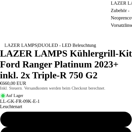
LAZER L
Zubehör -
Neoprencov
Vorsatzlins
LAZER LAMPS
|
DUOLED - LED Beleuchtung
LAZER LAMPS Kühlergrill-Kit
Ford Ranger Platinum 2023+
inkl. 2x Triple-R 750 G2
€660,00 EUR
Inkl. Steuern. Versandkosten werden beim Checkout berechnet.
Auf Lager
LL-GK-FR-09K-E-1
Leuchtenart
Wide