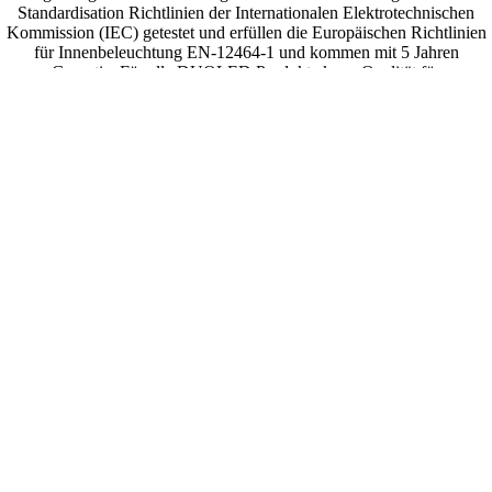
Standardisation Richtlinien der Internationalen Elektrotechnischen
Kommission (IEC) getestet und erfüllen die Europäischen Richtlinien
für Innenbeleuchtung EN-12464-1 und kommen mit 5 Jahren
Garantie. Für alle DUOLED Produkte kann Qualität für
selbstverständlich genommen werden dank der CE, EMC, ENEC und
TÜV-GS Zertifizierungen.
Technische Daten
€189,90 EUR
Anhänge
📄 Datenblatt herunterladen
Versand und Rückgabe
- DUOLED -
Wir gewähren auf alle Produkte
hervorragende Qualität
5 Jahre Herstellergarantie
.
günstige Preise
|