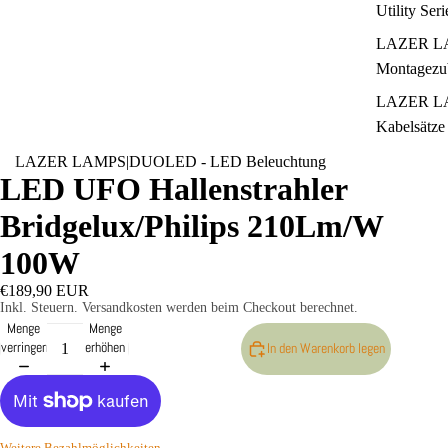
Utility Seri
LAZER L
Montagezu
LAZER L
Kabelsätze
LAZER L
LAZER LAMPS
|
DUOLED - LED Beleuchtung
LED UFO Hallenstrahler
Zubehör -
Neoprencov
Bridgelux/Philips 210Lm/W
Vorsatzlins
100W
€189,90 EUR
Inkl. Steuern. Versandkosten werden beim Checkout berechnet.
Menge
Menge
verringern
erhöhen
In den Warenkorb legen
Weitere Bezahlmöglichkeiten