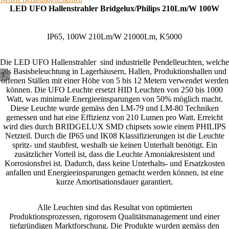
LED UFO Hallenstrahler Bridgelux/Philips 210Lm/W 100W
IP65, 100W 210Lm/W 21000Lm, K5000
Die LED UFO Hallenstrahler sind industrielle Pendelleuchten, welche
als Basisbeleuchtung in Lagerhäusern, Hallen, Produktionshallen und
/
5
offenen Ställen mit einer Höhe von 5 bis 12 Metern verwendet werden
können. Die UFO Leuchte ersetzt HID Leuchten von 250 bis 1000
Watt, was minimale Energieeinsparungen von 50% möglich macht.
Diese Leuchte wurde gemäss den LM-79 und LM-80 Techniken
gemessen und hat eine Effizienz von 210 Lumen pro Watt. Erreicht
wird dies durch BRIDGELUX SMD chipsets sowie einem PHILIPS
Netzteil. Durch die IP65 und IK08 Klassifizierungen ist die Leuchte
spritz- und staubfest, weshalb sie keinen Unterhalt benötigt. Ein
zusätzlicher Vorteil ist, dass die Leuchte Amoniakresistent und
Korrosionsfrei ist. Dadurch, dass keine Unterhalts- und Ersatzkosten
anfallen und Energieeinsparungen gemacht werden können, ist eine
kurze Amortisationsdauer garantiert.
Alle Leuchten sind das Resultat von optimierten
Produktionsprozessen, rigorosem Qualitätsmanagement und einer
tiefgründigen Marktforschung. Die Produkte wurden gemäss den