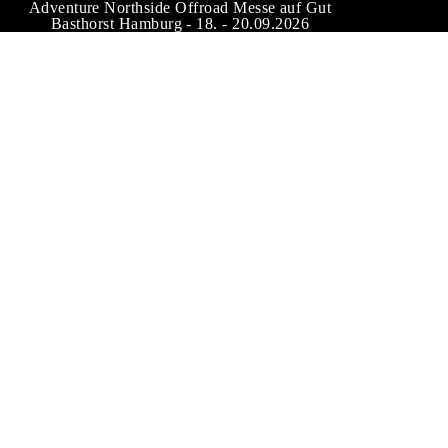
Adventure Northside Offroad Messe auf Gut
Basthorst Hamburg - 18. - 20.09.2026