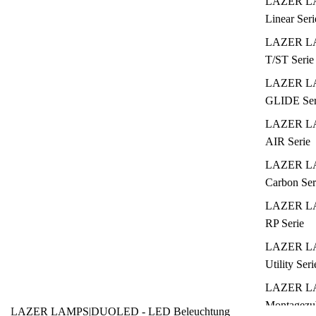
LAZER L
Linear Seri
LAZER L
T/ST Serie
LAZER L
GLIDE Ser
LAZER L
AIR Serie
LAZER L
Carbon Ser
LAZER L
RP Serie
LAZER L
Utility Seri
LAZER L
Montagezu
LAZER LAMPS
|
DUOLED - LED Beleuchtung