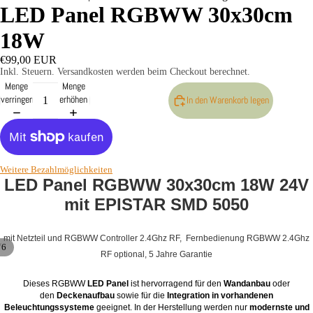
LED Panel RGBWW 30x30cm
LAZER L
Kabelsätze
18W
LAZER L
€99,00 EUR
Zubehör -
Inkl. Steuern. Versandkosten werden beim Checkout berechnet.
Menge
Menge
Neoprencov
verringern
erhöhen
In den Warenkorb legen
Vorsatzlins
Weitere Bezahlmöglichkeiten
LED Panel RGBWW 30x30cm 18W 24V
mit EPISTAR SMD 5050
mit Netzteil und RGBWW Controller 2.4Ghz RF, Fernbedienung RGBWW 2.4Ghz
/
6
RF optional, 5 Jahre Garantie
Dieses RGBWW
LED Panel
ist hervorragend für den
Wandanbau
oder
den
Deckenaufbau
sowie für die
Integration in vorhandenen
Beleuchtungssysteme
geeignet. In der Herstellung werden nur
modernste und