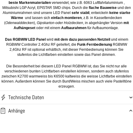
beste Markenmaterialien
verwendet, wie z.B. 6063 Luftfahrtaluminium ,
Mitsubishi LGP Acryl, EPISTAR SMD chips. Durch die
flache Bauweise
und den
Aluminiumrahmen sind unsere LED Panel
sehr stabil
, entwickeln
keine starke
Wärme
und lassen sich
einfach montieren
, z.B. in Kassettendecken
(
Odenwalddecken
),
Gipskarton-oder Holzdecken
, in abgehängter Version
mit
Aufhängeset
oder mit einem
Aufbaurahmen
für Aufbaumontage.
Das RGBWW LED Panel
wird
mit dem dazu passenden Netzteil
und einem
RGBWW Controller 2.4Ghz RF geliefert, die
Funk-Fernbedienung
RGBWW
2,4Ghz RF ist optional erhältlich, mit dieser Fernbedienung können Sie
stufenlos die Lichtfarben einstellen sowie das Panel dimmen.
Die Besonderheit bei diesem LED Panel RGBWW ist, das Sie nicht nur alle
verschiedenen bunten Lichtfarben einstellen können, sondern auch stufenlos
zwischen K2700 warmweiss bis K6500 kaltweiss die weisse Lichtfarbe einstellen
können. Außerdem können Sie durch Bunt/Weiss mischen auch viele Pastelltöne
erzeugen.
Technische Daten
Anhänge
Versand und Rückgabe