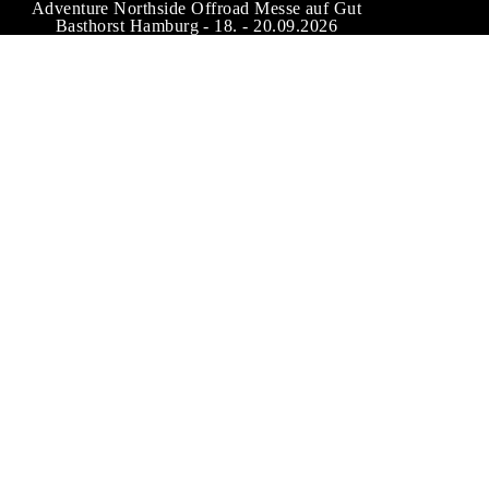
Adventure Northside Offroad Messe auf Gut
Basthorst Hamburg - 18. - 20.09.2026