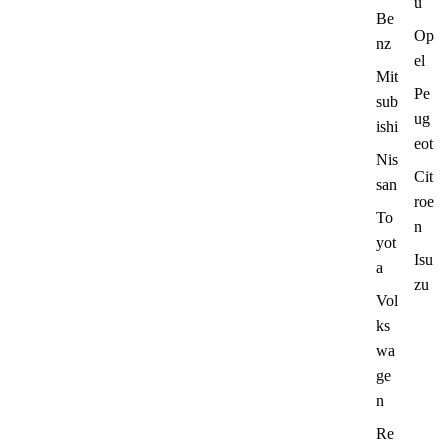
u
Be
Op
nz
el
Mit
Pe
sub
ug
ishi
eot
Nis
Cit
san
roe
To
n
yot
Isu
a
zu
Vol
ks
wa
ge
n
Re