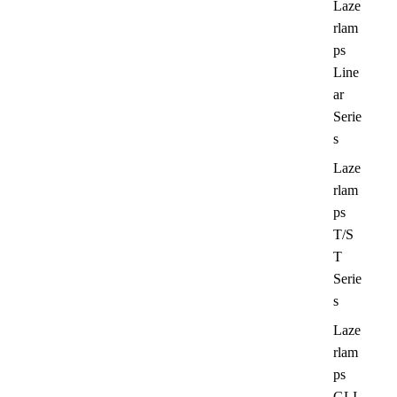
Laze
rlam
ps
Line
ar
Serie
s
Laze
rlam
ps
T/S
T
Serie
s
Laze
rlam
ps
GLI