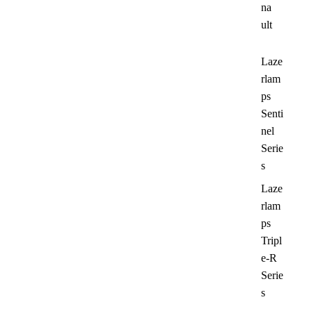
na
ult
Laze
rlam
ps
Senti
nel
Serie
s
Laze
rlam
ps
Tripl
e-R
Serie
s