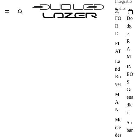
Integratio
n Kits
FO
Do
R
dg
D
e
R
FI
A
AT
M
La
IN
nd
EO
Ro
S
ver
Gr
M
ena
A
die
N
r
Me
Su
rce
bar
des