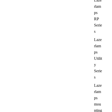
Laze
rlam
ps
RP
Serie
s
Laze
rlam
ps
Utilit
y
Serie
s
Laze
rlam
ps
mou
nting