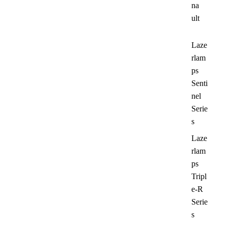
na
ult
Laze
rlam
ps
Senti
nel
Serie
s
Laze
rlam
ps
Tripl
e-R
Serie
s