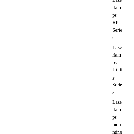
Laze
rlam
ps
RP
Serie
s
Laze
rlam
ps
Utilit
y
Serie
s
Laze
rlam
ps
mou
nting