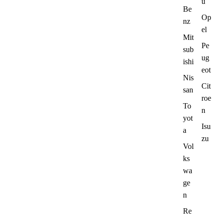
u
Be
Op
nz
el
Mit
Pe
sub
ug
ishi
eot
Nis
Cit
san
roe
To
n
yot
Isu
a
zu
Vol
ks
wa
ge
n
Re