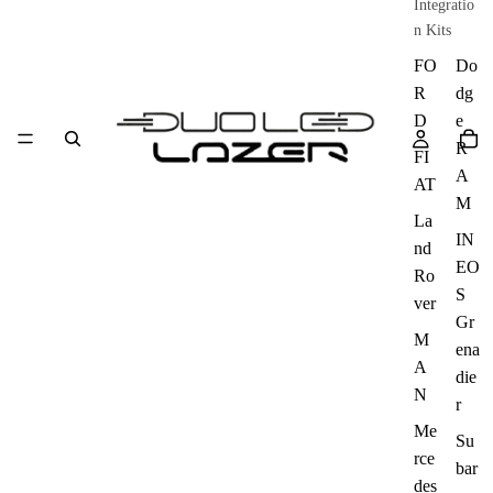
Integratio
n Kits
FO
Do
R
dg
D
e
R
FI
A
AT
M
La
IN
nd
EO
Ro
S
ver
Gr
M
ena
A
die
N
r
Me
Su
rce
bar
des