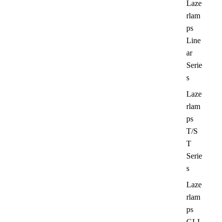
Laze
rlam
ps
Line
ar
Serie
s
Laze
rlam
ps
T/S
T
Serie
s
Laze
rlam
ps
GLI